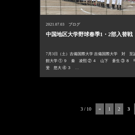
2021.07.03 ブログ
中国地区大学野球春季1・2部入替戦
7月3日（土）吉備国際大学 吉備国際大学 対 至
館大学 ① ９ 秦 凌熙 ② ４ 山下 蒼生 ③ ８ 
斐 悠大 ④ ３ …
3 / 10
«
1
2
3