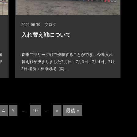
2021.06.30 ブログ
入れ替え戦について
誠
春季二部リーグ戦で優勝することができ、今週入れ
甲
替え戦が決まりました? 月日：7月3日、7月4日、7月
5日 場所：神原球場（岡…
4
5
...
10
...
»
最後 »