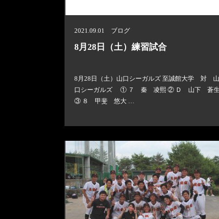
2021.09.01 ブログ
8月28日（土）練習試合
8月28日（土）山口シーガルズ 至誠館大学 対 
口シーガルズ ① ７ 秦 凌熙 ② Ｄ 山下 蒼
③ ８ 甲斐 悠大 …