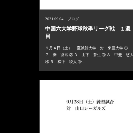
2021.09.04 ブログ
中国六大学野球秋季リーグ戦 １週
目
９月４日（土） 至誠館大学 対 東亜大学 ①
７ 秦 凌熙 ② Ｄ 山下 蒼生 ③ ８ 甲斐 悠
④ ５ 松下 稜人 ⑤…