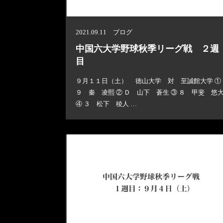
2021.09.11 ブログ
中国六大学野球秋季リーグ戦 ２週
目
９月１１日（土） 徳山大学 対 至誠館大学 ①
９ 秦 凌熙 ② Ｄ 山下 蒼生 ③ ８ 甲斐 悠
④ ３ 松下 稜人 …