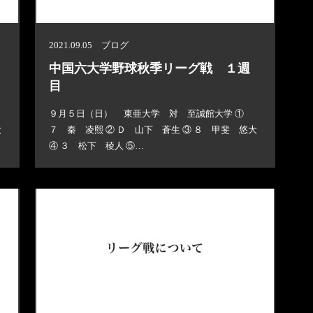
2021.09.05 ブログ
中国六大学野球秋季リーグ戦 １週
目
９月５日（日） 東亜大学 対 至誠館大学 ①
大
７ 秦 凌熙 ② Ｄ 山下 蒼生 ③ ８ 甲斐 悠大
④ ３ 松下 稜人 ⑤…