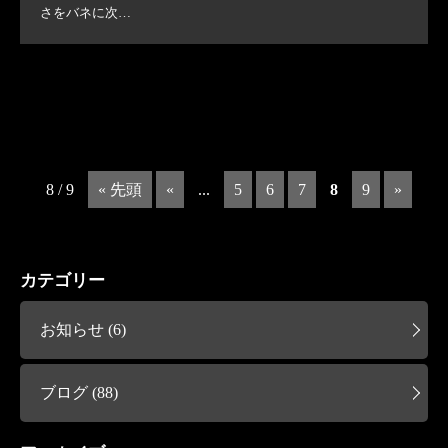
さをバネに次…
8 / 9
« 先頭
«
...
5
6
7
8
9
»
カテゴリー
お知らせ (6)
ブログ (88)