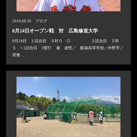
2019.08.26 ブログ
8月24日オープン戦 対 広島修道大学
8月24日 １試合目 ３対０ ◎ ２試合目 ２対
５ × 1試合目 1塁打 秦 凌煕／ 飯塚高等学校／外野手／
背番…