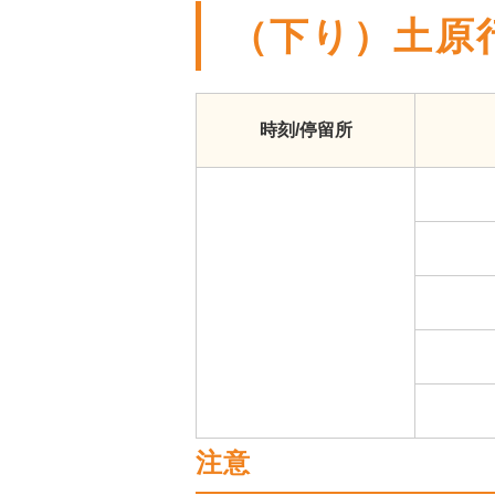
（下り）土原
時刻/停留所
注意