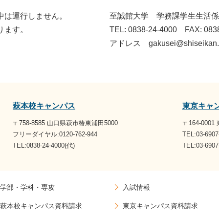
中は運行しません。
至誠館大学 学務課学生生活係
ります。
TEL: 0838-24-4000 FAX: 083
アドレス gakusei@shiseikan.a
萩本校キャンパス
東京キャ
〒758-8585 山口県萩市椿東浦田5000
〒164-000
フリーダイヤル:0120-762-944
TEL:03-6907
TEL:0838-24-4000(代)
TEL:03-69
学部・学科・専攻
入試情報
萩本校キャンパス資料請求
東京キャンパス資料請求