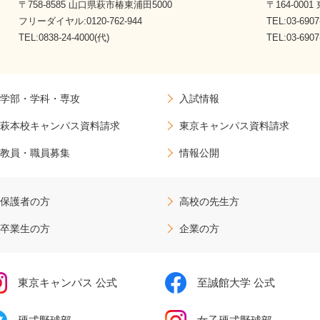
〒758-8585 山口県萩市椿東浦田5000
〒164-000
フリーダイヤル:0120-762-944
TEL:03-6907
TEL:0838-24-4000(代)
TEL:03-69
学部・学科・専攻
入試情報
萩本校キャンパス資料請求
東京キャンパス資料請求
教員・職員募集
情報公開
保護者の方
高校の先生方
卒業生の方
企業の方
東京キャンパス 公式
至誠館大学 公式