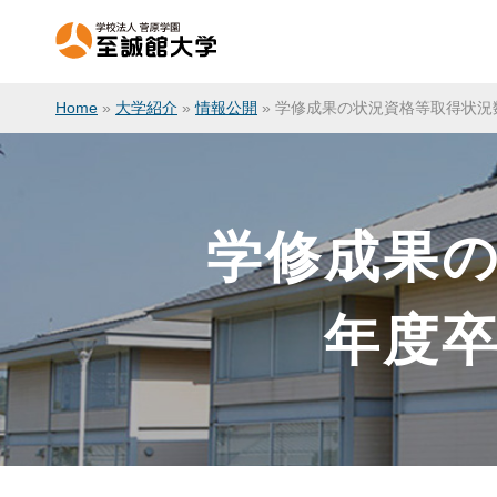
Home
»
大学紹介
»
情報公開
»
学修成果の状況資格等取得状況数
学修成果の
年度卒