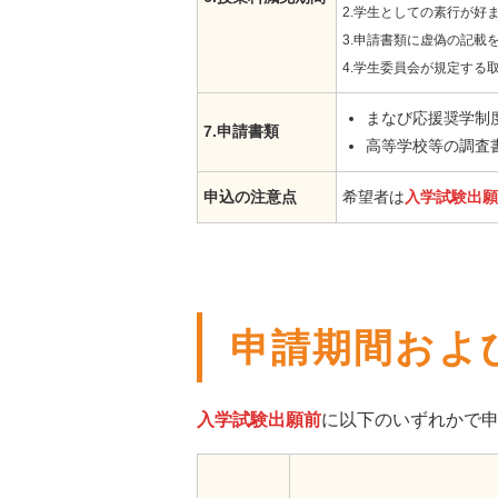
2.学生としての素行が好
3.申請書類に虚偽の記載
4.学生委員会が規定する
まなび応援奨学制
7.申請書類
高等学校等の調査
申込の注意点
希望者は
入学試験出願
申請期間およ
入学試験出願前
に以下のいずれかで