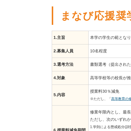
まなび応援奨
1.主旨
本学の学生の範となり
2.募集人員
10名程度
3.選考方法
書類選考（提出された
4.対象
高等学校等の校長が推
授業料30％減免
5.内容
※ただし、「
高等教育の
修業年限内とし、最長
ただし、次のいずれか
1.学則による懲戒処分(
6.授業料減免期間