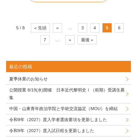
5 / 8
« 先頭
«
...
3
4
5
6
7
...
»
最後 »
最近の投稿
夏季休業のお知らせ
公開授業 8/19(水)開催 日本近代黎明史Ⅰ（前期）受講生募
集
中国・山東青年政治学院と学術交流協定（MOU）を締結
令和9年（2027）度入学者選抜要項を更新しました
令和9年（2027）度入試日程を更新しました