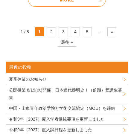
MORE
1 / 8
1
2
3
4
5
...
»
最後 »
最近の投稿
夏季休業のお知らせ
公開授業 8/19(水)開催 日本近代黎明史Ⅰ（前期）受講生募
集
中国・山東青年政治学院と学術交流協定（MOU）を締結
令和9年（2027）度入学者選抜要項を更新しました
令和9年（2027）度入試日程を更新しました