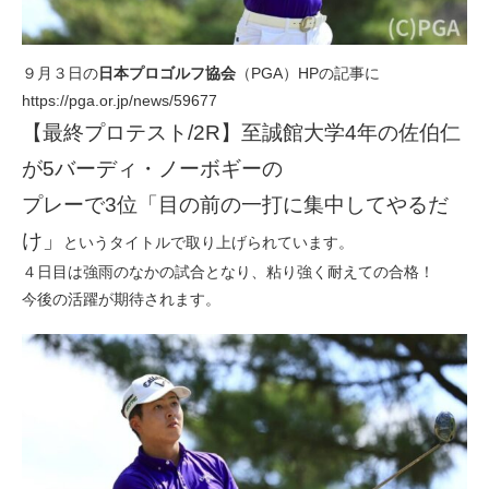
９月３日の
日本プロゴルフ協会
（PGA）HPの記事に
https://pga.or.jp/news/59677
【最終プロテスト/2R】至誠館大学4年の佐伯仁
が5バーディ・ノーボギーの
プレーで3位
「目の前の一打に集中してやるだ
け」
というタイトルで取り上げられています。
４日目は強雨のなかの試合となり、粘り強く耐えての合格！
今後の活躍が期待されます。