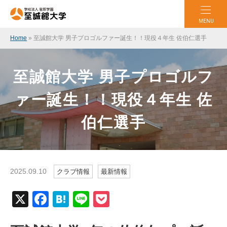
MENU
Home
»
至誠館大学 男子プロゴルファー誕生！！現役４年生 佐伯仁選手
至誠館大学 男子プロゴルフ
ァー誕生！！現役４年生 佐
伯仁選手
2025.09.10
クラブ情報
最新情報
X
Facebook
Hatena
Line
Pocket