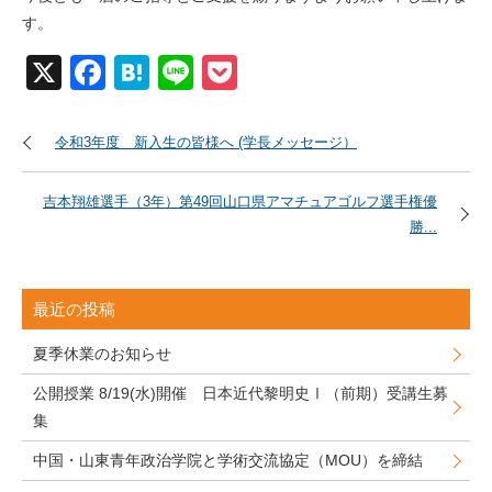
す。
X
Facebook
Hatena
Line
Pocket
令和3年度 新入生の皆様へ (学長メッセージ）
吉本翔雄選手（3年）第49回山口県アマチュアゴルフ選手権優
勝...
最近の投稿
夏季休業のお知らせ
公開授業 8/19(水)開催 日本近代黎明史Ⅰ（前期）受講生募
集
中国・山東青年政治学院と学術交流協定（MOU）を締結