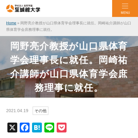
MENU
Home
»
岡野亮介教授が山口県体育学会理事長に就任。岡崎祐介講師が山口
県体育学会庶務理事に就任。
岡野亮介教授が山口県体育
学会理事長に就任。岡崎祐
介講師が山口県体育学会庶
務理事に就任。
2021.04.19
その他
X
Facebook
Hatena
Line
Pocket