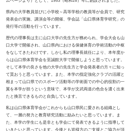
ムページより）として、1953（昭和28）年に創設されました。
県内の大学教員並びに小学校～高等学校の教員等が会員で、研究
発表会の実施、講演会等の開催、学会誌「山口県体育学研究」の
発行等の活動を行っています。
歴代の理事長は主に山口大学の先生方が務められ、学会大会も山
口大学で開催され、山口県内における保健体育の学術活動の中枢
をなしてきたわけです。しかし私の理事長就任により、本年度か
らは山口県体育学会を至誠館大学で開催しようと思っています。
そして本学の良さを他の大学の先生方と学会発表者の方々に知っ
て貰おうと思っています。また、本学の指定強化クラブの活躍と
相まって山口県でのスポーツ活動等の学術面での中心的役割の一
翼を本学が担うという意味で、本学が文武両道の色合を濃く出来
たと換言できるものと自負しています。
私は山口県体育学会がこれからも山口県民に愛される組織とし
て、一層の努力と教育研究活動に励みたいと思っています。ま
た、本学の学生にも是非とも学会にて発表できるように指導して
いきたいと思っています。今後とも皆様方のご支援とご協力が頂