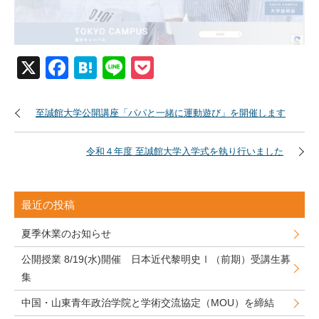
X
Facebook
Hatena
Line
Pocket
至誠館大学公開講座「パパと一緒に運動遊び」を開催します
令和４年度 至誠館大学入学式を執り行いました
最近の投稿
夏季休業のお知らせ
公開授業 8/19(水)開催 日本近代黎明史Ⅰ（前期）受講生募
集
中国・山東青年政治学院と学術交流協定（MOU）を締結