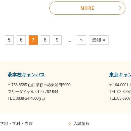
MORE
5
6
7
8
9
...
»
最後 »
萩本校キャンパス
東京キャ
〒758-8585 山口県萩市椿東浦田5000
〒164-000
フリーダイヤル:0120-762-944
TEL:03-6907
TEL:0838-24-4000(代)
TEL:03-69
学部・学科・専攻
入試情報