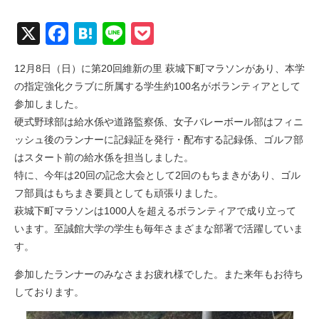
X
Facebook
Hatena
Line
Pocket
12月8日（日）に第20回維新の里 萩城下町マラソンがあり、本学
の指定強化クラブに所属する学生約100名がボランティアとして
参加しました。
硬式野球部は給水係や道路監察係、女子バレーボール部はフィニ
ッシュ後のランナーに記録証を発行・配布する記録係、ゴルフ部
はスタート前の給水係を担当しました。
特に、今年は20回の記念大会として2回のもちまきがあり、ゴル
フ部員はもちまき要員としても頑張りました。
萩城下町マラソンは1000人を超えるボランティアで成り立って
います。至誠館大学の学生も毎年さまざまな部署で活躍していま
す。
参加したランナーのみなさまお疲れ様でした。また来年もお待ち
しております。