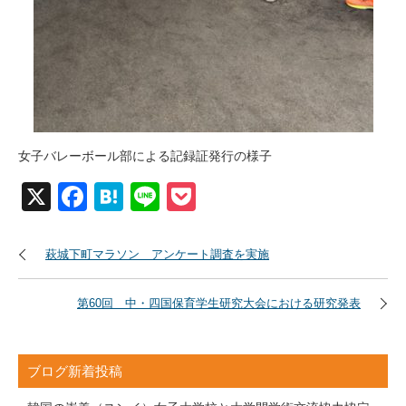
女子バレーボール部による記録証発行の様子
X
Facebook
Hatena
Line
Pocket
萩城下町マラソン アンケート調査を実施
第60回 中・四国保育学生研究大会における研究発表
ブログ新着投稿