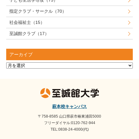
子ども生活学専攻（75）
指定クラブ・サークル（70）
社会福祉士（15）
至誠館クラブ（17）
アーカイブ
ア
ー
カ
イ
ブ
萩本校キャンパス
〒758-8585 山口県萩市椿東浦田5000
フリーダイヤル:0120-762-944
TEL:0838-24-4000(代)