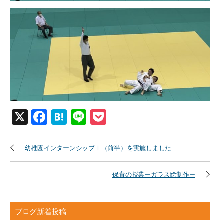
X
Facebook
Hatena
Line
Pocket
幼稚園インターンシップⅠ（前半）を実施しました
保育の授業ーガラス絵制作ー
ブログ新着投稿