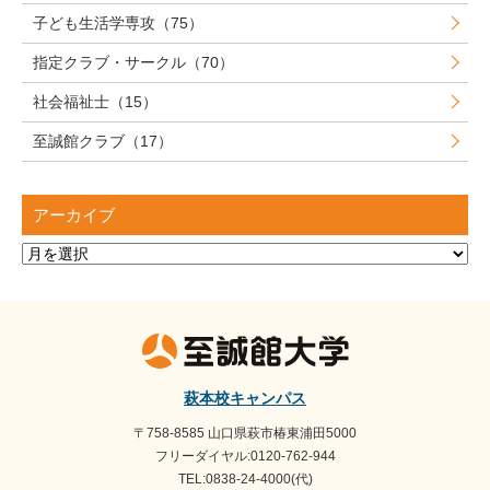
子ども生活学専攻（75）
指定クラブ・サークル（70）
社会福祉士（15）
至誠館クラブ（17）
アーカイブ
ア
ー
カ
イ
ブ
萩本校キャンパス
〒758-8585 山口県萩市椿東浦田5000
フリーダイヤル:0120-762-944
TEL:0838-24-4000(代)