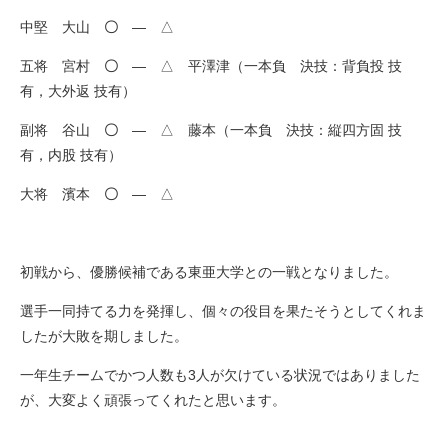
中堅 大山
〇
― △
五将 宮村
〇
― △ 平澤津（一本負 決技：背負投 技
有，大外返 技有）
副将 谷山
〇
― △ 藤本（一本負 決技：縦四方固 技
有，内股 技有）
大将 濱本
〇
― △
初戦から、優勝候補である東亜大学との一戦となりました。
選手一同持てる力を発揮し、個々の役目を果たそうとしてくれま
したが大敗を期しました。
一年生チームでかつ人数も3人が欠けている状況ではありました
が、大変よく頑張ってくれたと思います。