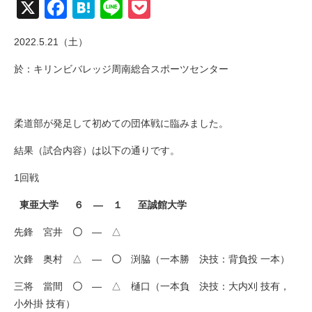
X
Facebook
Hatena
Line
Pocket
2022.5.21（土）
於：キリンビバレッジ周南総合スポーツセンター
柔道部が発足して初めての団体戦に臨みました。
結果（試合内容）は以下の通りです。
1回戦
東亜大学 ６ ― １ 至誠館大学
先鋒 宮井
〇
― △
次鋒 奥村 △ ―
〇
渕脇（一本勝 決技：背負投 一本）
三将 當間
〇
― △ 樋口（一本負 決技：大内刈 技有，
小外掛 技有）