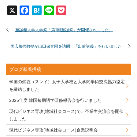
X
Facebook
Hatena
Line
Pocket
至誠館大学大学祭「第1回至誠祭」が開催されました。
国広勝代教授が山田保育園を訪問し「出前講義」を行いました
ブログ新着投稿
韓国の崇義（スンイ）女子大学校と大学間学術交流協力協定
を締結しました
2025年度 韓国短期語学研修報告会を行いました
現代ビジネス専攻(地域社会コース)で、卒業生交流会を開催
しました
現代ビジネス専攻(地域社会コース)企業説明会