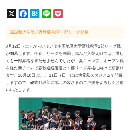
X
Facebook
Hatena
Line
Pocket
至誠館大学硬式野球部 秋季２部リーグ開幕
9月12日（土）からいよいよ中国地区大学野球秋季2部リーグ戦
が開幕します。今春、リーグを制覇し臨んだ入替え戦では、惜し
くも一部昇格を果たせませんでしたが、夏キャンプ、オープン戦
を経た新チームで春秋連続優勝と１部リーグ昇格に向けて頑張り
ます。10月10日(土）、11日（日）には地元萩スタジアムで開催
しますので、硬式野球部に地元の皆さまのご声援をよろしくお願
いいたします。