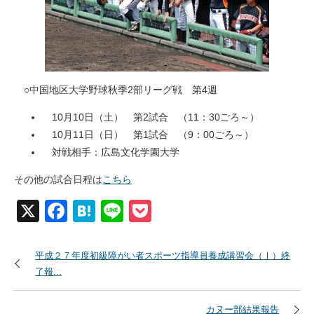
○中国地区大学野球秋季2部リーグ戦 第4週
10月10日（土） 第2試合 （11：30ごろ～）
10月11日（日） 第1試合 （9：00ごろ～）
対戦相手：広島文化学園大学
その他の試合日程は
こちら
X
Facebook
Hatena
Line
Pocket
平成２７年度初級障がい者スポーツ指導員養成講習会（Ⅰ）終
了報...
カヌー部結果報告