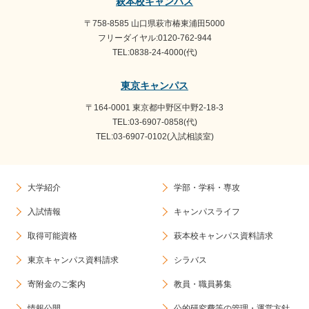
萩本校キャンパス
〒758-8585 山口県萩市椿東浦田5000
フリーダイヤル:0120-762-944
TEL:0838-24-4000(代)
東京キャンパス
〒164-0001 東京都中野区中野2-18-3
TEL:03-6907-0858(代)
TEL:03-6907-0102(入試相談室)
大学紹介
学部・学科・専攻
入試情報
キャンパスライフ
取得可能資格
萩本校キャンパス資料請求
東京キャンパス資料請求
シラバス
寄附金のご案内
教員・職員募集
情報公開
公的研究費等の管理・運営方針