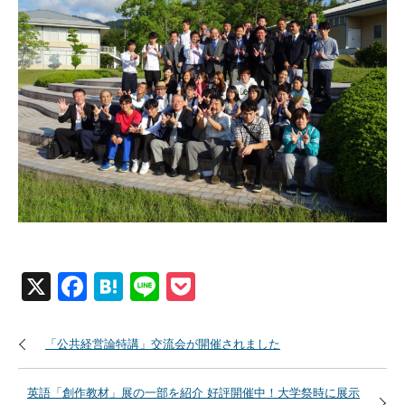
X
Facebook
Hatena
Line
Pocket
「公共経営論特講」交流会が開催されました
英語「創作教材」展の一部を紹介 好評開催中！大学祭時に展示