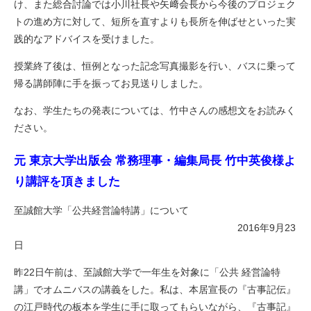
け、また総合討論では小川社長や矢﨑会長から今後のプロジェク
トの進め方に対して、短所を直すよりも長所を伸ばせといった実
践的なアドバイスを受けました。
授業終了後は、恒例となった記念写真撮影を行い、バスに乗って
帰る講師陣に手を振ってお見送りしました。
なお、学生たちの発表については、竹中さんの感想文をお読みく
ださい。
元 東京大学出版会 常務理事・編集局長 竹中英俊様よ
り講評を頂きました
至誠館大学「公共経営論特講」について
2016年9月23
日
昨22日午前は、至誠館大学で一年生を対象に「公共 経営論特
講」でオムニバスの講義をした。私は、本居宣長の『古事記伝』
の江戸時代の板本を学生に手に取ってもらいながら、『古事記』