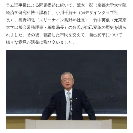
ラム理事長による問題提起に続いて、荒木一彰（京都大学大学院
経済学研究科博士課程）、小川千賀子（㈱デザインクラブ社
長）、島野和弘（スリーナイン島野㈱社長）、竹中英俊（元東京
大学出版会常務理事・編集局長）の各氏が自己変革の歴史を語ら
れました。その後、聴講した市民を交えて、自己変革について
様々な意見が活発に飛び交いました。