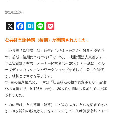
2016.11.04
X
Facebook
Hatena
Line
Pocket
公共経営論特講（後期）が開講されました。
「公共経営論特講」は、昨年から始まった新入生対象の授業で
す。前期・後期にそれぞれ1日かけて、一般財団法人京都フォー
ラム実践部会有志（オーナー経営者40～20人）と一緒に、グル
ープディスカッションやワークショップを通じて、公共とは何
か、経営とは何かを学びます。
2年目の後期授業のテーマは「社会構造の根本的変革と萩市活性
化の展望」で、9月23日（金）、20人近い市民も参加して、開講
されました。
午前の部は「自己変革（能変）～どんなふうに自らを変えてきた
か～メタ認知の観点から」をテーマにして、矢﨑勝彦京都フォー