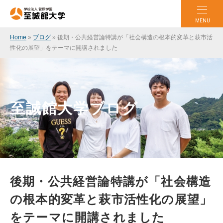
MENU
Home
»
ブログ
»
後期・公共経営論特講が「社会構造の根本的変革と萩市活
性化の展望」をテーマに開講されました
至誠館大学ブログ
後期・公共経営論特講が「社会構造
の根本的変革と萩市活性化の展望」
をテーマに開講されました