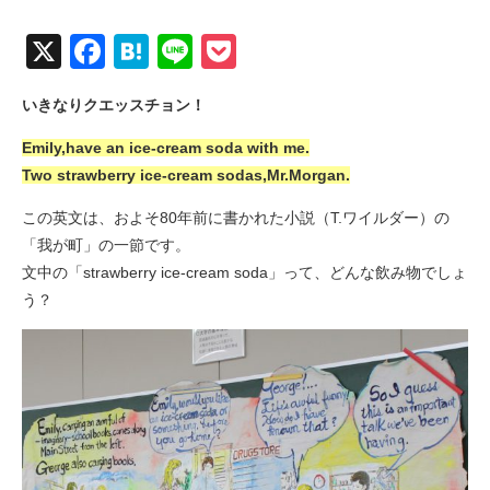
X
Facebook
Hatena
Line
Pocket
いきなりクエッスチョン！
Emily,have an ice-cream soda with me.
Two strawberry ice-cream sodas,Mr.Morgan.
この英文は、およそ80年前に書かれた小説（T.ワイルダー）の
「我が町」の一節です。
文中の「strawberry ice-cream soda」って、どんな飲み物でしょ
う？