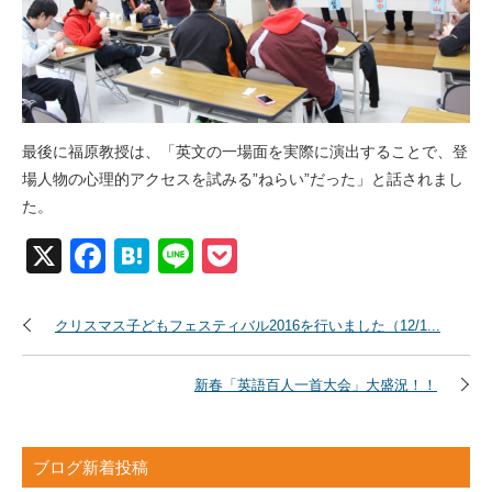
最後に福原教授は、「英文の一場面を実際に演出することで、登
場人物の心理的アクセスを試みる”ねらい”だった」と話されまし
た。
X
Facebook
Hatena
Line
Pocket
クリスマス子どもフェスティバル2016を行いました（12/1...
新春「英語百人一首大会」大盛況！！
ブログ新着投稿